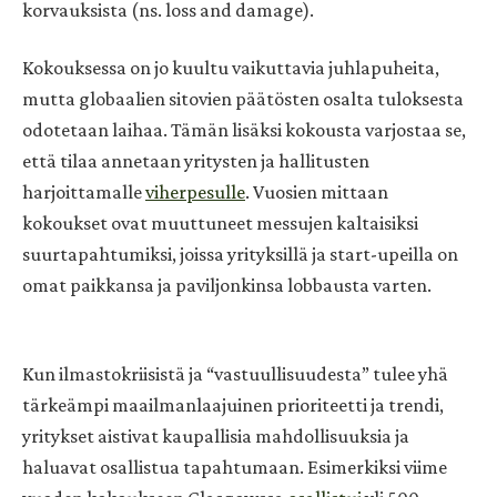
korvauksista (ns. loss and damage).
Kokouksessa on jo kuultu vaikuttavia juhlapuheita,
mutta globaalien sitovien päätösten osalta tuloksesta
odotetaan laihaa. Tämän lisäksi kokousta varjostaa se,
että tilaa annetaan yritysten ja hallitusten
harjoittamalle
viherpesulle
. Vuosien mittaan
kokoukset ovat muuttuneet messujen kaltaisiksi
suurtapahtumiksi, joissa yrityksillä ja start-upeilla on
omat paikkansa ja paviljonkinsa lobbausta varten.
Kun ilmastokriisistä ja “vastuullisuudesta” tulee yhä
tärkeämpi maailmanlaajuinen prioriteetti ja trendi,
yritykset aistivat kaupallisia mahdollisuuksia ja
haluavat osallistua tapahtumaan. Esimerkiksi viime