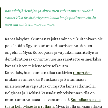
Kansalaisjärjestöjen ja aktivistien vaientamisen vuoksi
esimerkiksi fossiiliyritysten lobbarien ja poliittisen eliitin
ääni saa suhteettoman voiman.
Kansalaisyhteiskunnan rajoittaminen ei kuitenkaan ole
pelkästään Egyptin tai autoritaaristen valtioiden
ongelma. Myös Euroopassa ja vapaiksi määritellyissä
demokratioissa on viime vuosina rajoitettu esimerkiksi
kansalaisten mielenosoitusoikeutta.
Kansalaisyhteiskunnan tilaa tutkivien
raporttien
mukaan esimerkiksi Ranskassa ja Britanniassa
mielenosoitusvapautta on rajattu lainsäädännöllä.
Belgiassa ja Tšekissä kansalaisyhteiskunnan tila on
muuttunut vapaasta kaventuneeksi.
Suomikaan ei ole
tästä kehityksestä irrallaan.
Myös täällä on esimerkiksi