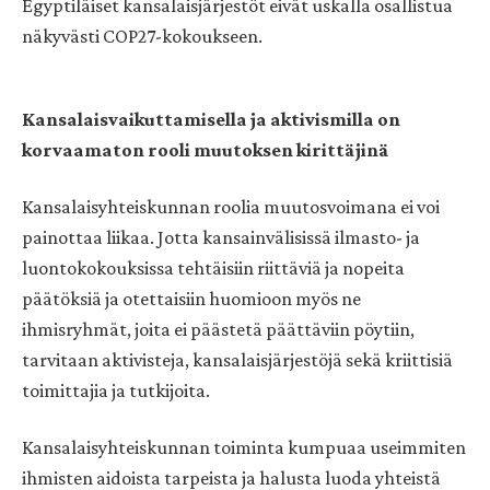
Egyptiläiset kansalaisjärjestöt eivät uskalla osallistua
näkyvästi COP27-kokoukseen.
Kansalaisvaikuttamisella ja aktivismilla on
korvaamaton rooli muutoksen kirittäjinä
Kansalaisyhteiskunnan roolia muutosvoimana ei voi
painottaa liikaa. Jotta kansainvälisissä ilmasto- ja
luontokokouksissa tehtäisiin riittäviä ja nopeita
päätöksiä ja otettaisiin huomioon myös ne
ihmisryhmät, joita ei päästetä päättäviin pöytiin,
tarvitaan aktivisteja, kansalaisjärjestöjä sekä kriittisiä
toimittajia ja tutkijoita.
Kansalaisyhteiskunnan toiminta kumpuaa useimmiten
ihmisten aidoista tarpeista ja halusta luoda yhteistä