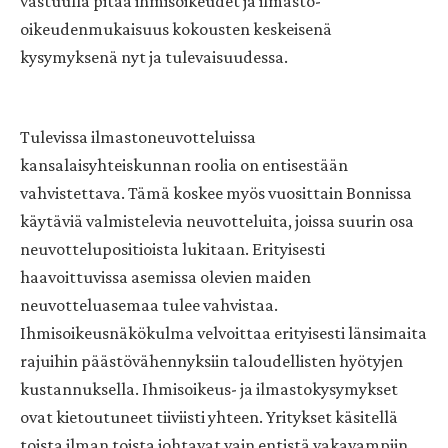
vastuulla pitää ihmisoikeudet ja ilmasto-
oikeudenmukaisuus kokousten keskeisenä
kysymyksenä nyt ja tulevaisuudessa.
Tulevissa ilmastoneuvotteluissa
kansalaisyhteiskunnan roolia on entisestään
vahvistettava. Tämä koskee myös vuosittain Bonnissa
käytäviä valmistelevia neuvotteluita, joissa suurin osa
neuvottelupositioista lukitaan. Erityisesti
haavoittuvissa asemissa olevien maiden
neuvotteluasemaa tulee vahvistaa.
Ihmisoikeusnäkökulma velvoittaa erityisesti länsimaita
rajuihin päästövähennyksiin taloudellisten hyötyjen
kustannuksella. Ihmisoikeus- ja ilmastokysymykset
ovat kietoutuneet tiiviisti yhteen. Yritykset käsitellä
toista ilman toista johtavat vain entistä vakavampiin