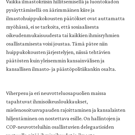
Vaikka ilmastokriisin hillitsemisellä ja luontokadon
pysäyttämisellä on äärimmäinen kiire ja
ilmastohuippukokousten päätökset ovat auttamatta
myöhässä, ei se tarkoita, että sosiaalisesta
oikeudenmukaisuudesta tai kaikkien ihmisryhmien
osallistamisesta voisi joustaa. Tämä pätee niin
huippukokousten järjestelyjen, niissä tehtävien
päätösten kuin yleisemmin kansainvälisen ja
kansallisen ilmasto- ja päästöpolitiikankin osalta.
Viherpesu ja eri neuvotteluosapuolien maissa
tapahtuvat ihmisoikeusloukkaukset,
mielenosoitusvapauden rajoittaminen ja kansalaisten
hiljentäminen on nostettava esille. On hallintojen ja
COP-neuvotteluihin osallistuvien delegaatioiden