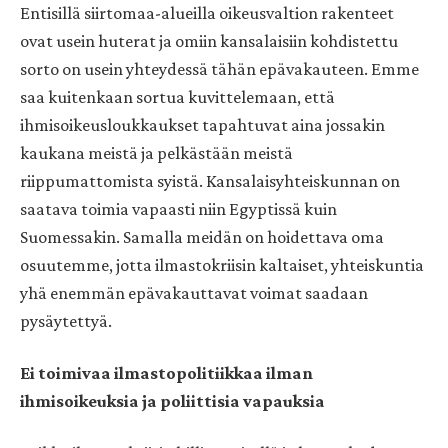
Entisillä siirtomaa-alueilla oikeusvaltion rakenteet
ovat usein huterat ja omiin kansalaisiin kohdistettu
sorto on usein yhteydessä tähän epävakauteen. Emme
saa kuitenkaan sortua kuvittelemaan, että
ihmisoikeusloukkaukset tapahtuvat aina jossakin
kaukana meistä ja pelkästään meistä
riippumattomista syistä. Kansalaisyhteiskunnan on
saatava toimia vapaasti niin Egyptissä kuin
Suomessakin. Samalla meidän on hoidettava oma
osuutemme, jotta ilmastokriisin kaltaiset, yhteiskuntia
yhä enemmän epävakauttavat voimat saadaan
pysäytettyä.
Ei toimivaa ilmastopolitiikkaa ilman
ihmisoikeuksia ja poliittisia vapauksia