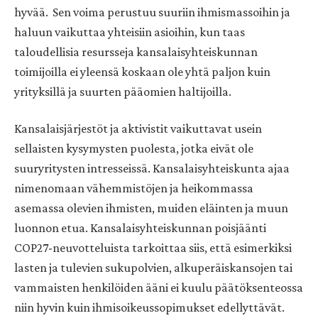
hyvää. Sen voima perustuu suuriin ihmismassoihin ja
haluun vaikuttaa yhteisiin asioihin, kun taas
taloudellisia resursseja kansalaisyhteiskunnan
toimijoilla ei yleensä koskaan ole yhtä paljon kuin
yrityksillä ja suurten pääomien haltijoilla.
Kansalaisjärjestöt ja aktivistit vaikuttavat usein
sellaisten kysymysten puolesta, jotka eivät ole
suuryritysten intresseissä. Kansalaisyhteiskunta ajaa
nimenomaan vähemmistöjen ja heikommassa
asemassa olevien ihmisten, muiden eläinten ja muun
luonnon etua. Kansalaisyhteiskunnan poisjäänti
COP27-neuvotteluista tarkoittaa siis, että esimerkiksi
lasten ja tulevien sukupolvien, alkuperäiskansojen tai
vammaisten henkilöiden ääni ei kuulu päätöksenteossa
niin hyvin kuin ihmisoikeussopimukset edellyttävät. ​​