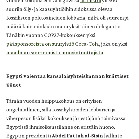
vuoden kokoukseen Glasgowssa
osallistui
yli 500
suuriin öljy- ja kaasuyhtiöihin sidoksissa olevaa
fossiilisten polttoaineiden lobbaria, mikä oli suurempi
määrä kuin minkään maan yksittäinen delegaatio.
Tänäkin vuonna COP27-kokouksen yksi
pääsponsoreista on suuryhtiö Coca-Cola
, joka on yksi
maailman suurimmista muovintuottajista
.
Egypti vaientaa kansalaisyhteiskunnan kriittiset
äänet
Tämän vuoden huippukokous on erityisen
ongelmallinen, sillä fossiiliyhtiöiden lobbarien ja
viherpesun lisäksi kokouksen järjestäjänä toimivassa
Egyptissä ihmisoikeustilanne on erittäin huono.
Egyptin presidentti
Abdel Fattah al-Sisin
hallinto