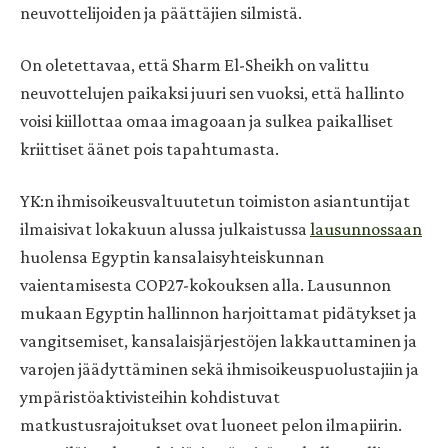
neuvottelijoiden ja päättäjien silmistä.
On oletettavaa, että Sharm El-Sheikh on valittu
neuvottelujen paikaksi juuri sen vuoksi, että hallinto
voisi kiillottaa omaa imagoaan ja sulkea paikalliset
kriittiset äänet pois tapahtumasta.
YK:n ihmisoikeusvaltuutetun toimiston asiantuntijat
ilmaisivat lokakuun alussa julkaistussa
lausunnossaan
huolensa Egyptin kansalaisyhteiskunnan
vaientamisesta COP27-kokouksen alla. Lausunnon
mukaan Egyptin hallinnon harjoittamat pidätykset ja
vangitsemiset, kansalaisjärjestöjen lakkauttaminen ja
varojen jäädyttäminen sekä ihmisoikeuspuolustajiin ja
ympäristöaktivisteihin kohdistuvat
matkustusrajoitukset ovat luoneet pelon ilmapiirin.