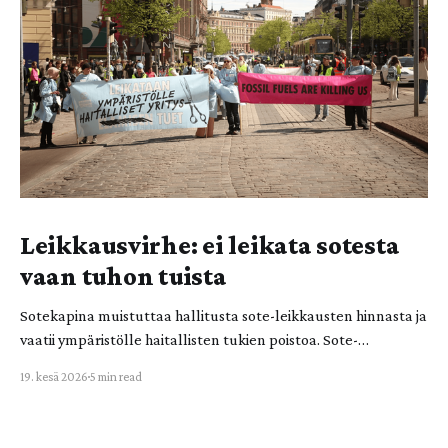
Leikkausvirhe: ei leikata sotesta
vaan tuhon tuista
Sotekapina muistuttaa hallitusta sote-leikkausten hinnasta ja
vaatii ympäristölle haitallisten tukien poistoa. Sote-
leikkaukset ovat valtiolle ja ihmishengelle vaarallinen
19. kesä 2026
5 min read
leikkausvirhe! Ympäristölle haitallisista tuista leikkaaminen
tulee nostaa valtion budjettitarkasteluun. Sotekapinan viime
vuoden aktion jälkipyykki on myös demokratian ja