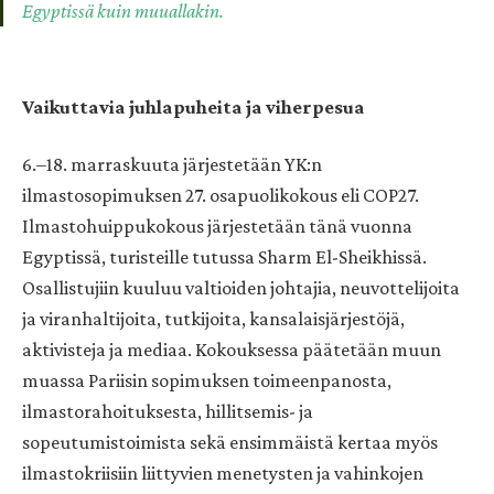
Egyptissä kuin muuallakin.
Vaikuttavia juhlapuheita ja viherpesua
6.–18. marraskuuta järjestetään YK:n
ilmastosopimuksen 27. osapuolikokous eli COP27.
Ilmastohuippukokous järjestetään tänä vuonna
Egyptissä, turisteille tutussa ​​Sharm El-Sheikhissä.
Osallistujiin kuuluu valtioiden johtajia, neuvottelijoita
ja viranhaltijoita, tutkijoita, kansalaisjärjestöjä,
aktivisteja ja mediaa. Kokouksessa päätetään muun
muassa Pariisin sopimuksen toimeenpanosta,
ilmastorahoituksesta, hillitsemis- ja
sopeutumistoimista sekä ensimmäistä kertaa myös
ilmastokriisiin liittyvien menetysten ja vahinkojen