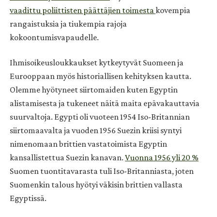
vaadittu poliittisten päättäjien toimesta
kovempia
rangaistuksia ja tiukempia rajoja
kokoontumisvapaudelle.
Ihmisoikeusloukkaukset kytkeytyvät Suomeen ja
Eurooppaan myös historiallisen kehityksen kautta.
Olemme hyötyneet siirtomaiden kuten Egyptin
alistamisesta ja tukeneet näitä maita epävakauttavia
suurvaltoja. Egypti oli vuoteen 1954 Iso-Britannian
siirtomaavalta ja vuoden 1956 Suezin kriisi syntyi
nimenomaan brittien vastatoimista Egyptin
kansallistettua Suezin kanavan.
Vuonna 1956 yli 20 %
Suomen tuontitavarasta tuli Iso-Britanniasta, joten
Suomenkin talous hyötyi väkisin brittien vallasta
Egyptissä.