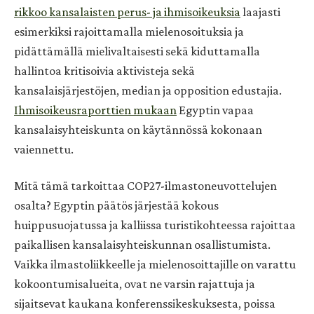
rikkoo kansalaisten perus- ja ihmisoikeuksia
laajasti
esimerkiksi rajoittamalla mielenosoituksia ja
pidättämällä mielivaltaisesti sekä kiduttamalla
hallintoa kritisoivia aktivisteja sekä
kansalaisjärjestöjen, median ja opposition edustajia.
Ihmisoikeusraporttien mukaan
Egyptin vapaa
kansalaisyhteiskunta on käytännössä kokonaan
vaiennettu.
Mitä tämä tarkoittaa COP27-ilmastoneuvottelujen
osalta? Egyptin päätös järjestää kokous
huippusuojatussa ja kalliissa turistikohteessa rajoittaa
paikallisen kansalaisyhteiskunnan osallistumista.
Vaikka ilmastoliikkeelle ja mielenosoittajille on varattu
kokoontumisalueita, ovat ne varsin rajattuja ja
sijaitsevat kaukana konferenssikeskuksesta, poissa