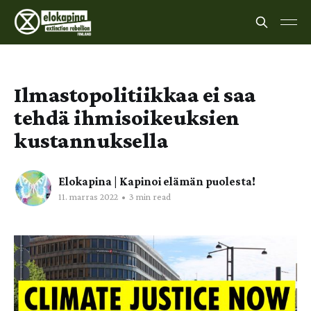
Ilmastopolitiikkaa ei saa
tehdä ihmisoikeuksien
kustannuksella
Elokapina | Kapinoi elämän puolesta!
11. marras 2022
•
3 min read